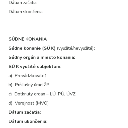
Dátum začatia:
Dátum skončenia:
SÚDNE KONANIA
Súdne konanie (SÚ K)
(využité/nevyužité)
:
Súdny orgán a miesto konania:
SÚ K využité subjektom:
a) Prevádzkovateľ
b) Príslušný úrad ŽP
c) Dotknutý orgán – LÚ, PÚ, ÚVZ
d) Verejnosť (MVO)
Dátum začatia:
Dátum ukončenia: