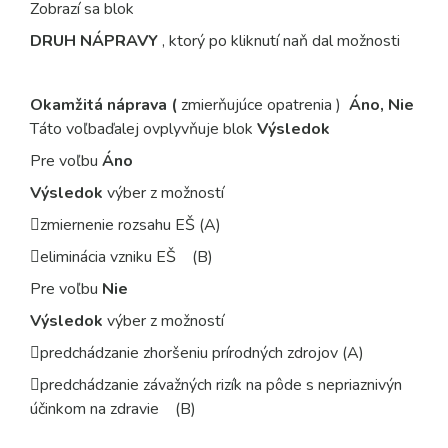
Zobrazí sa blok
DRUH NÁPRAVY
, ktorý po kliknutí naň dal možnosti
Okamžitá náprava (
zmierňujúce opatrenia
)
Áno, Nie
Táto voľba
ďalej ovplyvňuje blok
Výsledok
Pre voľbu
Áno
Výsledok
výber z možností
zmiernenie rozsahu EŠ (A)
eliminácia vzniku EŠ (B)
Pre voľbu
Nie
Výsledok
výber z možností
predchádzanie zhoršeniu prírodných zdrojov (A)
predchádzanie závažných rizík na pôde s nepriaznivýn
účinkom na zdravie (B)