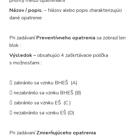
priority medzi opatreniami
Názov / popis.
– Názov alebo popis charakterizujúci
dané opatrenie
Pri zadávaní
Preventívneho opatrenia
sa zobrazí len
blok :
Výsledok –
obsahujúci 4 zaškrtávacie políčka
s možnosťami :
 zabránilo sa vzniku BHEŠ (A)
 nezabránilo sa vzniku BHEŠ (B)
 zabránilo sa vzniku EŠ (C )
 nezabránilo sa vzniku EŠ (D)
Pri zadávaní
Zmierňujúceho opatrenia