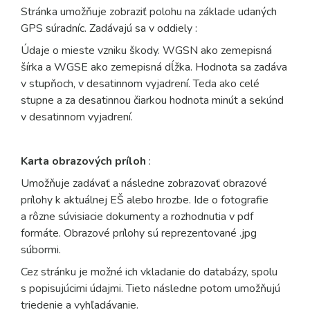
Stránka umožňuje zobraziť polohu na základe udaných
GPS súradníc. Zadávajú sa v oddiely :
Údaje o mieste vzniku škody. WGSN ako zemepisná
šírka a WGSE ako zemepisná dĺžka. Hodnota sa zadáva
v stupňoch, v desatinnom vyjadrení. Teda ako celé
stupne a za desatinnou čiarkou hodnota minút a sekúnd
v desatinnom vyjadrení.
Karta obrazových príloh
:
Umožňuje zadávať a následne zobrazovať obrazové
prílohy k aktuálnej EŠ alebo hrozbe. Ide o fotografie
a rôzne súvisiacie dokumenty a rozhodnutia v pdf
formáte. Obrazové prílohy sú reprezentované .jpg
súbormi.
Cez stránku je možné ich vkladanie do databázy, spolu
s popisujúcimi údajmi. Tieto následne potom umožňujú
triedenie a vyhľadávanie.