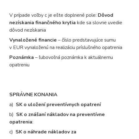
V prípade voľby c je ešte doplnené pole:
Dôvod
nezískania finančného krytia
kde sa slovne uvedie
dôvod nezískania
Vynaložené financie
– číslo predstavujúce sumu
v EUR vynaloženú na realizáciu príslušného opatrenia
Poznámka
– ľubovoľná poznámka k aktuálnemu
opatreniu
SPRÁVNE KONANIA
a)
SK o uložení preventívnych opatrení
b)
SK
o znášaní nákladov na preventívne
opatrenia
:
c)
SK o náhrade nákladov za