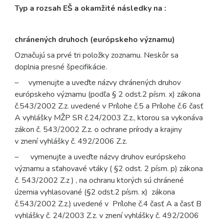
Typ a rozsah EŠ a okamžité následky na :
chránených druhoch (európskeho významu)
Označujú sa prvé tri položky zoznamu. Neskôr sa
doplnia presné špecifikácie.
– vymenujte a uveďte názvy chránených druhov
európskeho významu (podľa § 2 odst.2 písm. x) zákona
č.543/2002 Z.z. uvedené v Prílohe č.5 a Prílohe č.6 časť
A vyhlášky MŽP SR č.24/2003 Z.z., ktorou sa vykonáva
zákon č. 543/2002 Z.z. o ochrane prírody a krajiny
v znení vyhlášky č. 492/2006 Z.z.
–
vymenujte a uveďte názvy druhov európskeho
významu a sťahovavé vtáky ( §2 odst. 2 písm. p) zákona
č. 543/2002 Z.z
)
,
na ochranu ktorých sú chránené
územia vyhlasované (§2 odst.2 písm. x) zákona
č.543/2002 Z.z.) uvedené v Prílohe č.4 časť A a časť B
vyhlášky č. 24/2003 Z.z. v znení vyhlášky č. 492/2006