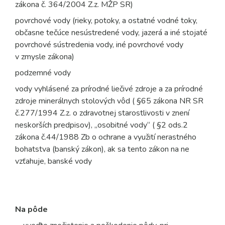
zákona č. 364/2004 Z.z. MŽP SR)
povrchové vody (rieky, potoky, a ostatné vodné toky,
občasne tečúce nesústredené vody, jazerá a iné stojaté
povrchové sústredenia vody, iné povrchové vody
v zmysle zákona)
podzemné vody
vody vyhlásené za prírodné liečivé zdroje a za prírodné
zdroje minerálnych stolových vôd ( §65 zákona NR SR
č.277/1994 Z.z. o zdravotnej starostlivosti v znení
neskorších predpisov), „osobitné vody“ ( §2 ods.2
zákona č.44/1988 Zb o ochrane a využití nerastného
bohatstva (banský zákon), ak sa tento zákon na ne
vzťahuje, banské vody
Na pôde