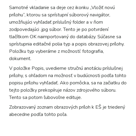
Samotné vkladanie sa deje cez ikonku „Vložiť novú
prílohu“, ktorou sa sprístupní súborový navigátor,
umožňujúci vyhľadať príslušný folder a v ňom
zodpovedajúci .jpg súbor. Tento je po potvrdení
tlačítkom OK naimportovaný do databázy. Súčasne sa
sprístupnia editačné polia typ a popis obrazovej prílohy.
Položku typ vyberáme z možností: fotografia,
dokument.
V položke Popis, uvedieme stručnú anotáciu príslušnej
prílohy, s ohľadom na možnosť v budúcnosti podľa tohto
popisu prílohu vyhľadať. Ako pomôcka, sa na začiatku do
tejto položky prekopíruje názov zdrojového súboru.
Tento sa potom ľubovoľne edituje.
Zobrazovaný zoznam obrazových príloh k EŠ je triedený
abecedne podľa tohto poľa.