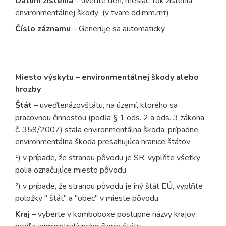
Dátum zistenia
– uveďte deň, mesiac, rok zistenia
environmentálnej škody (v tvare dd.mm.rrrr)
Číslo záznamu
– Generuje sa automaticky
Miesto výskytu – environmentálnej škody alebo
hrozby
Štát –
uveďte
názov
štátu, na území, ktorého sa
pracovnou činnosťou (podľa § 1 ods. 2 a ods. 3 zákona
č. 359/2007) stala environmentálna škoda, prípadne
environmentálna škoda presahujúca hranice štátov
¹) v prípade, že stranou pôvodu je SR, vyplňte všetky
polia označujúce miesto pôvodu
²) v prípade, že stranou pôvodu je iný štát EÚ, vyplňte
položky " štát" a "obec" v mieste pôvodu
Kraj –
vyberte v komboboxe postupne názvy krajov