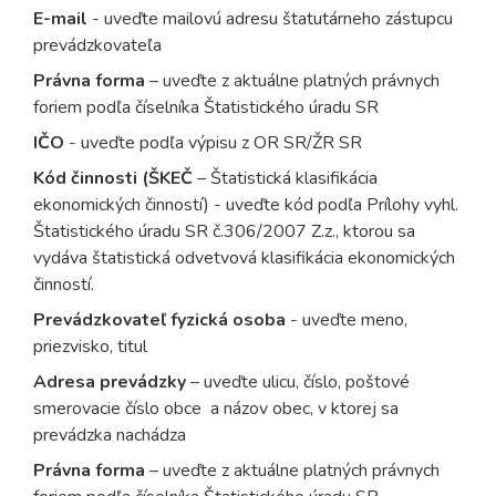
E-mail
- uveďte mailovú adresu štatutárneho zástupcu
prevádzkovateľa
Právna forma
– uveďte z aktuálne platných právnych
foriem podľa číselníka Štatistického úradu SR
IČO
- uveďte podľa výpisu z OR SR/ŽR SR
Kód činnosti (ŠKEČ
– Štatistická klasifikácia
ekonomických činností) - uveďte kód podľa Prílohy vyhl.
Štatistického úradu SR č.306/2007 Z.z., ktorou sa
vydáva štatistická odvetvová klasifikácia ekonomických
činností.
Prevádzkovateľ fyzická osoba
- uveďte meno,
priezvisko, titul
Adresa prevádzky
– uveďte ulicu, číslo, poštové
smerovacie číslo obce a názov obec, v ktorej sa
prevádzka nachádza
Právna forma
– uveďte z aktuálne platných právnych