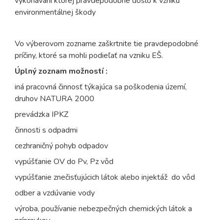
vykonávaní ktorej pravdepodobne došlo k vzniku
environmentálnej škody
Vo výberovom zozname zaškrtnite tie pravdepodobné
príčiny, ktoré sa mohli podieľať na vzniku EŠ.
Úplný zoznam možností :
iná pracovná činnosť týkajúca sa poškodenia území,
druhov NATURA 2000
prevádzka IPKZ
činnosti s odpadmi
cezhraničný pohyb odpadov
vypúšťanie OV do Pv, Pz vôd
vypúšťanie znečisťujúcich látok alebo injektáž do vôd
odber a vzdúvanie vody
výroba, používanie nebezpečných chemických látok a