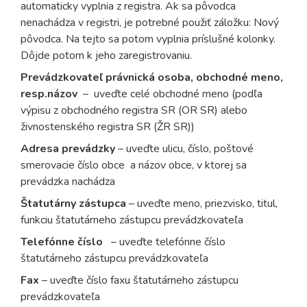
automaticky vyplnia z registra. Ak sa pôvodca
nenachádza v registri, je potrebné použiť záložku: Nový
pôvodca. Na tejto sa potom vyplnia príslušné kolonky.
Dôjde potom k jeho zaregistrovaniu.
Prevádzkovateľ právnická osoba, obchodné meno,
resp.názov
– uveďte celé obchodné meno (podľa
výpisu z obchodného registra SR (OR SR) alebo
živnostenského registra SR (ŽR SR))
Adresa prevádzky
– uveďte ulicu, číslo, poštové
smerovacie číslo obce a názov obce, v ktorej sa
prevádzka nachádza
Štatutárny zástupca
– uveďte meno, priezvisko, titul,
funkciu štatutárneho zástupcu prevádzkovateľa
Telefónne číslo
– uveďte telefónne číslo
štatutárneho zástupcu prevádzkovateľa
Fax
– uveďte číslo faxu štatutárneho zástupcu
prevádzkovateľa