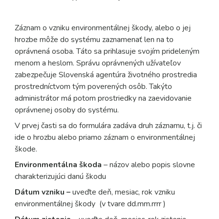
Záznam o vzniku environmentálnej škody, alebo o jej
hrozbe môže do systému zaznamenať len na to
oprávnená osoba. Táto sa prihlasuje svojím prideleným
menom a heslom. Správu oprávnených užívateľov
zabezpečuje Slovenská agentúra životného prostredia
prostredníctvom tým poverených osôb. Takýto
administrátor má potom prostriedky na zaevidovanie
oprávnenej osoby do systému.
V prvej časti sa do formulára zadáva druh záznamu, t.j. či
ide o hrozbu alebo priamo záznam o environmentálnej
škode.
Environmentálna škoda
– názov alebo popis slovne
charakterizujúci danú škodu
Dátum vzniku –
uveďte deň, mesiac, rok vzniku
environmentálnej škody (v tvare dd.mm.rrrr )