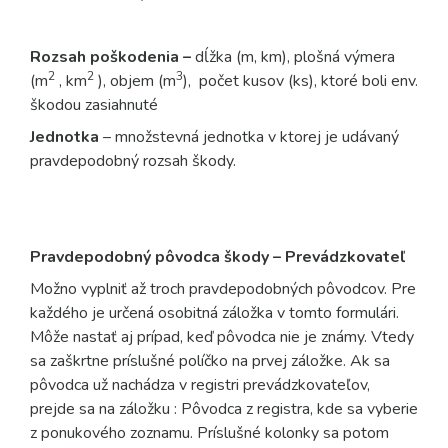
Rozsah poškodenia –
dĺžka (m, km), plošná výmera
2
2
3
(m
, km
), objem (m
), počet kusov (ks), ktoré boli env.
škodou zasiahnuté
Jednotka
– množstevná jednotka v ktorej je udávaný
pravdepodobný rozsah škody.
Pravdepodobný pôvodca škody – Prevádzkovateľ
Možno vyplniť až troch pravdepodobných pôvodcov. Pre
každého je určená osobitná záložka v tomto formulári.
Môže nastať aj prípad, keď pôvodca nie je známy. Vtedy
sa zaškrtne príslušné políčko na prvej záložke. Ak sa
pôvodca už nachádza v registri prevádzkovateľov,
prejde sa na záložku : Pôvodca z registra, kde sa vyberie
z ponukového zoznamu. Príslušné kolonky sa potom