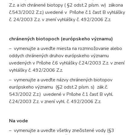
Z.z. a ich chránené biotopy ( §2 odst.2 písm. w) zákona
č.543/2002 Z.z.) uvedené v Prílohe č.1 časť B vyhlášky
č. 24/2003 Z.z. v znení vyhlášky č. 492/2006 Z.z.
chránených biotopoch (európskeho významu)
– vymenujte a uveďte miesta na rozmnožovanie alebo
oddych chránených druhov európskeho významu
uvedených v Prílohe č.6 vyhlášky č.24/2003 Z.z. v znení
vyhlášky č. 492/2006 Z.z.
– vymenujte a uveďte názvy chránených biotopov
európskeho významu (§2 odst.2 písm. s)
zák.č.
543/2002 Z.z.) uvedené v Prílohe č.1 časť B vyhl.
č.24/2003 Z.z. v znení vyhl. č. 492/2006 Z.z.
Na vode
– vymenujte a uveďte všetky znečistené vody (§3