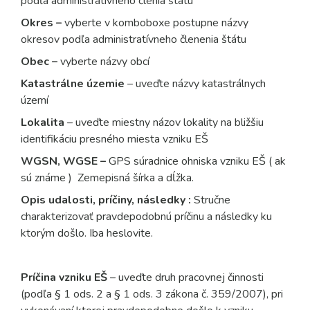
podľa administratívneho členia štátu
Okres –
vyberte v komboboxe postupne názvy
okresov podľa administratívneho členenia štátu
Obec –
vyberte názvy obcí
Katastrálne územie
– uveďte názvy katastrálnych
území
Lokalita
– uveďte miestny názov lokality na bližšiu
identifikáciu presného miesta vzniku EŠ
WGSN, WGSE –
GPS súradnice ohniska vzniku EŠ ( ak
sú známe )
Zemepisná šírka a dĺžka.
Opis udalosti, príčiny, následky :
Stručne
charakterizovať pravdepodobnú príčinu a následky ku
ktorým došlo. Iba heslovite.
Príčina vzniku EŠ
– uveďte druh pracovnej činnosti
(podľa § 1 ods. 2 a § 1 ods. 3 zákona č. 359/2007), pri