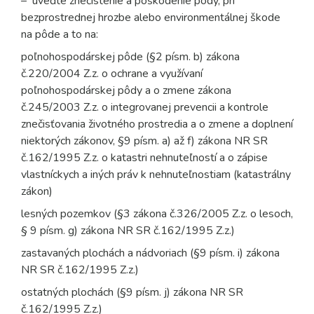
– uveďte znečistenie a poškodenie pôdy, pri
bezprostrednej hrozbe alebo environmentálnej škode
na pôde a to na:
poľnohospodárskej pôde (§2 písm. b) zákona
č.220/2004 Z.z. o ochrane a využívaní
poľnohospodárskej pôdy a o zmene zákona
č.245/2003 Z.z. o integrovanej prevencii a kontrole
znečisťovania životného prostredia a o zmene a doplnení
niektorých zákonov, §9 písm. a) až f) zákona NR SR
č.162/1995 Z.z. o katastri nehnuteľností a o zápise
vlastníckych a iných práv k nehnuteľnostiam (katastrálny
zákon)
lesných pozemkov (§3 zákona č.326/2005 Z.z. o lesoch,
§ 9 písm. g) zákona NR SR č.162/1995 Z.z.)
zastavaných plochách a nádvoriach (§9 písm. i) zákona
NR SR č.162/1995 Z.z.)
ostatných plochách (§9 písm. j) zákona NR SR
č.162/1995 Z.z.)