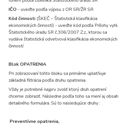
foriem podľa číselníka Štatistického úradu SR
IČO
- uveďte podľa výpisu z OR SR/ŽR SR
Kód činnosti
(ŠKEČ – Štatistická klasifikácia
ekonomických činností) - uveďte kód podľa Prílohy vyhl.
Štatistického úradu SR č.306/2007 Z.z., ktorou sa
vydáva štatistická odvetvová klasifikácia ekonomických
činností
Blok OPATRENIA
Pri zobrazovaní tohto bloku sa primárne uplatňuje
základná filtrácia podľa druhu opatrenia.
Vždy je potrebné najprv zvoliť ktorý druh opatrení
chceme zobraziť. Následne podľa toho sa mení aj obsah
detailného formulára. Sú to nasledujúce druhy :
Preventívne opatrenia,